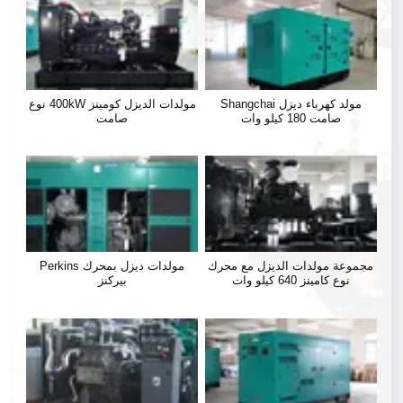
مولد كهرباء ديزل Shangchai
مولدات الديزل كومينز 400kW نوع
صامت 180 كيلو وات
صامت
مجموعة مولدات الديزل مع محرك
مولدات ديزل بمحرك Perkins
نوع كامينز 640 كيلو وات
بيركنز