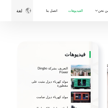

لغة
ن نحن
الفيديوهات
اتصل بنا
فيديوهات
التعريف بشركة Dingbo
Power
مولد كهرباء ديزل مثبت على
مقطورة
مولد كهرباء ديزل صامت