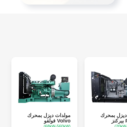
ديزل بمحرك
مولدات ديزل بمحرك
ز
Volvo فولفو
(68kW-560kW)