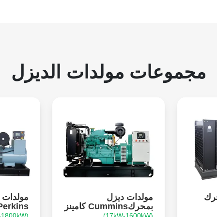
مجموعات مولدات الديزل
حرك
مولدات ديزل
مولدات 
بمحركCummins كامينز
Perkins بيركن
(20kW-1800kW)
(17kW-1600kW)