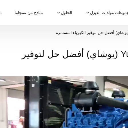
موعات مولدات الديزل
الحلول
نماذج من منتجاتنا
م
مولدات الديزل بمحرك Yuchai (يوشاي) أفضل حل لتوفير