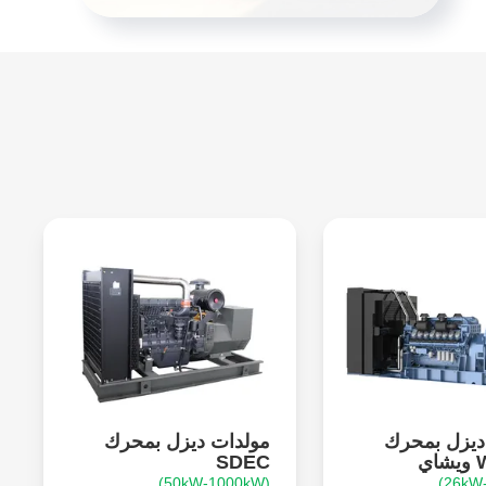
ديزل بمحرك
مولدات ديزل بمحرك
ي
SDEC
(50kW-1000kW)