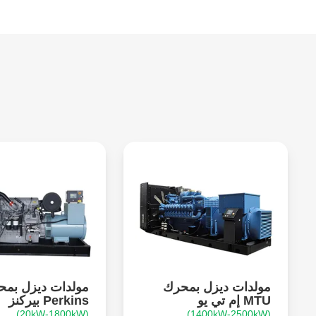
مولدات ديزل بمحرك
مولدات ديزل بم
MTU إم تي يو
Perkins بيركنز
(20kW-1800kW)
(1400kW-2500kW)