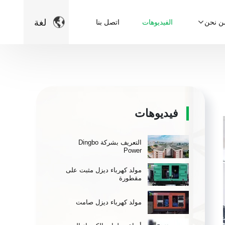

لغة
ن نحن
الفيديوهات
اتصل بنا
فيديوهات
التعريف بشركة Dingbo
Power
مولد كهرباء ديزل مثبت على
مقطورة
مولد كهرباء ديزل صامت