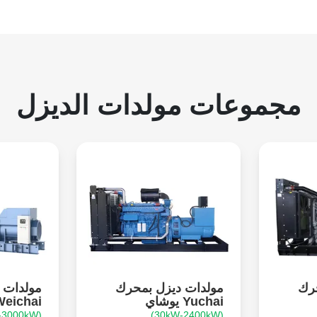
مجموعات مولدات الديزل
حرك
مولدات ديزل بمحرك
مولدات 
Yuchai يوشاي
Weichai ويشا
(26kW-3000kW)
(30kW-2400kW)