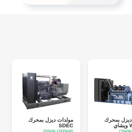
ديزل بمحرك
مولدات ديزل بمحرك
ي
SDEC
(50kW-1000kW)