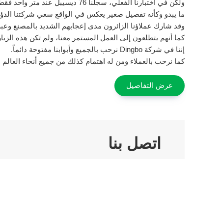
ولكن في اختبارنا الفعلي، سجلنا 76 ديسيبل عند متر واحد فقط وداخل مساحة ذات أصداء قوية.
ما يبدو وكأنه تفصيل صغير يعكس في الواقع سعي شركتنا الدؤ
وقد شارك عملاؤنا الزائرون مدى إعجابهم الشديد بالمصنع وعبروا
كما أنهم يتطلعون إلى العمل المستمر معنا، ولم تكن هذه الز
إننا في شركة Dingbo نرحب بالجميع وأبوابنا مفتوحة دائماً.
كما نرحب بالعملاء ومن له اهتمام كذلك من جميع أنحاء العالم لن
عرض التفاصيل
اتصل بنا