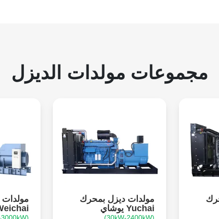
مجموعات مولدات الديزل
حرك
مولدات ديزل بمحرك
مولدات 
Yuchai يوشاي
Weichai ويشا
(26kW-3000kW)
(30kW-2400kW)