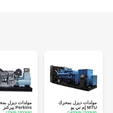
مولدات ديزل بمحرك
مولدات ديزل بم
MTU إم تي يو
Perkins بيركنز
(20kW-1800kW)
(1400kW-2500kW)