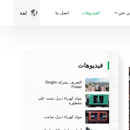

لغة
ن نحن
الفيديوهات
اتصل بنا
فيديوهات
التعريف بشركة Dingbo
Power
مولد كهرباء ديزل مثبت على
مقطورة
مولد كهرباء ديزل صامت