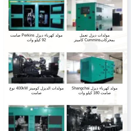
مولدات ديزل تعمل
مولد كهرباء ديزل Perkins صامت
بمحركاتCummins كامينز
92 كيلو وات
مولد كهرباء ديزل Shangchai
مولدات الديزل كومينز 400kW نوع
صامت 180 كيلو وات
صامت