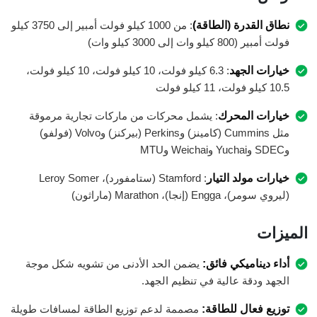
نطاق القدرة (الطاقة)
: من 1000 كيلو فولت أمبير إلى 3750 كيلو
فولت أمبير (800 كيلو وات إلى 3000 كيلو وات)
خيارات الجهد
: 6.3 كيلو فولت، 10 كيلو فولت، 10 كيلو فولت،
10.5 كيلو فولت، 11 كيلو فولت
خيارات المحرك
: يشمل محركات من ماركات تجارية مرموقة
مثل Cummins (كامينز) وPerkins (بيركنز) وVolvo (فولفو)
وSDEC وYuchai وWeichai وMTU
خيارات مولد التيار
: Stamford (ستامفورد)، Leroy Somer
(ليروي سومر)، Engga (إنجا)، Marathon (ماراثون)
الميزات
أداء ديناميكي فائق:
يضمن الحد الأدنى من تشويه شكل موجة
الجهد ودقة عالية في تنظيم الجهد.
توزيع فعال للطاقة:
مصممة لدعم توزيع الطاقة لمسافات طويلة