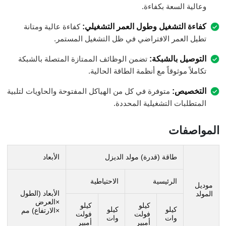
وعالية السعة بكفاءة.
كفاءة التشغيل وطول العمر التشغيلي:
كفاءة عالية ومتانة
تطيل العمر الافتراضي في ظل التشغيل المستمر.
التوصيل بالشبكة:
تضمن الوظائف الممتازة المتصلة بالشبكة
تكاملاً موثوقاً مع أنظمة الطاقة الحالية.
التخصيص:
متوفرة في كل من الهياكل المفتوحة والحاويات لتلبية
المتطلبات التشغيلية المحددة.
المواصفات
طاقة (قدرة) مولد الديزل
الأبعاد
الرئيسية
الاحتياطية
موديل
الأبعاد (الطول
المولد
×العرض
كيلو
كيلو
كيلو
كيلو
×الارتفاع) مم
فولت
فولت
وات
وات
أمبير
أمبير