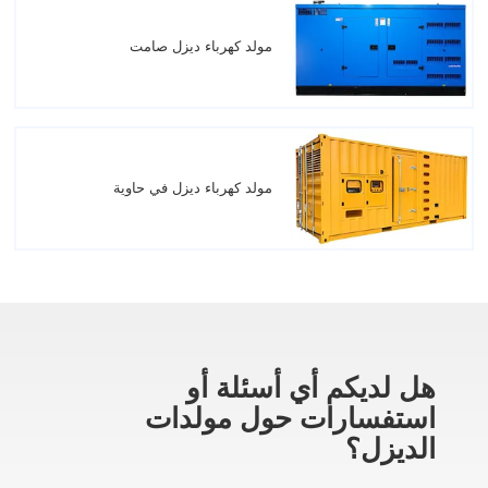
مولد كهرباء ديزل صامت
مولد كهرباء ديزل في حاوية
هل لديكم أي أسئلة أو
استفسارات حول مولدات
الديزل؟