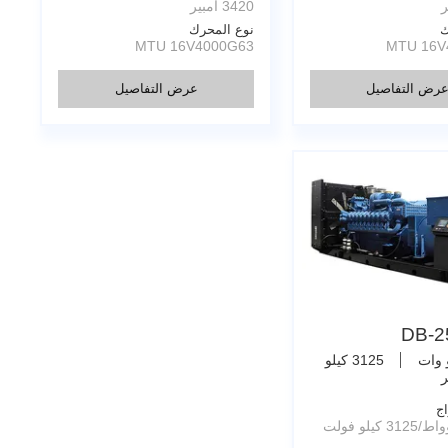
3420 أمبير
ك
نوع المحرك
MTU 16V4000G63
MTU 16V
رض التفاصيل
عرض التفاصيل
DB-2
3125 كيلو
ر
اج
2500 كيلوواط/3125 كيلو فولت