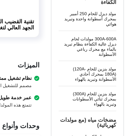
الكفاءة
مولد ديزل للحام 250 أمبير
بمحرك أسطوانة واحدة وتبريد
لاستجابة الممتازة والموثوقية
تقنية القضيب ا
هوائي
لعالية
الجهد العالي لتغ
300A-600A مولدات لحام
ديزل عالية الكفاءة بنظام تبريد
بالماء مع محرك رباعي
الأسطوانة
الميزات
مولد بنزين للحام
(120A-
180A)
بمحرك أحادي
نظام تشغيل ممتا
الأسطوانة وتبريد بالهواء
مصمم للتشغيل ال
مولد بنزين للحام (300A)
عمر خدمة طويل
بمحرك ثنائي الأسطوانات
وتبريد بالهواء
تتمتع هذه المولد
مضخات مياه (مع مولدات
كهربائية)
وحدات وأنواع 