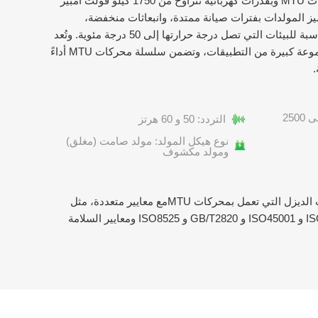
الديزل، حيث تصنع مولدات بمحركات MTU وبقدرات كهربائية تتراوح من 1750 كيلو فولت أمبير
كما تتميز المولدات بفترات صيانة ممتدة، وانبعاثات منخفضة،
ومخرجات طاقة عالية، كما أنها مناسبة للبيئات التي تصل درجة حرارتها إلى 50 درجة مئوية. وتُعد
سلسلة محركات MTU مثالية لمجموعة كبيرة من التطبيقات، وتضمن سلسلة محركات MTU أداءً
.
نطاق القدرة (الطاقة): 1400 إلى 2500
التردد: 50 و 60 هرتز
نوع هيكل المولد: مولد صامت (مغلق)
ومولد مكشوف
تتوافق منتجات شركتنا من مولدات الديزل التي تعمل بمحركات MTUمع معايير متعددة، مثل
معايير الجودة ISO9001 و ISO14001 و ISO45001 و GB/T2820 و ISO8525 ومعايير السلامة