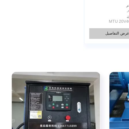
ر
ك
MTU 20V4
رض التفاصيل