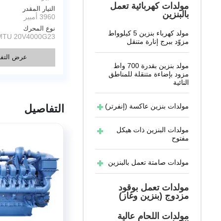
مولدات كهربائية تعمل
التيار المقدر
بالبنزين
3960 أمبير
نوع المحرك
مولد كهرباء بنزين 5 كيلوواط
MTU 20V4000G23
مزوّد ببرج إنارة متنقل
عرض التفا
مولد بنزين بقدرة 700 واط
مزود بإضاءة متنقلة للمناطق
النائية
مولدات بنزين عاكسة (إنفرتر)
التفاصيل
مولدات البنزين ذات هيكل
مفتوح
مولدات صامتة تعمل بالبنزين
مولدات تعمل بوقود
مزدوج (بنزين وغاز)
مولدات اللحام عالية