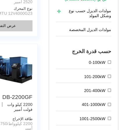
2520 أمبير
نوع المحرك
مولدات الديزل حسب نوع
MTU 12V4000G23
وشكل المولد
عرض التفا
مولدات الديزل المخصصة
حسب قدرة الخرج
0-100kW
101-200kW
201-400kW
DB-2200GF
2200 كيلو وات
401-1000kW
فولت أمبير
طاقة الإخراج
1001-2500kW
أمبير