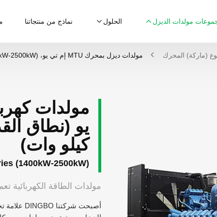
موعات مولدات الديزل
الحلول
نماذج من منتجاتنا
م
ع (ماركة) المحرك
مولدات ديزل بمحرك MTU إم تي يو، (1400kW-2500kW)
مولدات كهربا
كيلو وات)
ies (1400kW-2500kW)
مولدات الطاقة الكهربائية تعمل بمحركات MTU الأ
أصبحت شركت