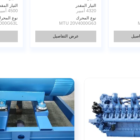
التيار المقدر
التيار المقد
4320 أمبير
4500 أمبير
نوع المحرك
نوع المحر
000G63L
MTU 20V4000G63
صيل
عرض التفاصيل
ع