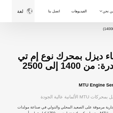

لغة
ن نحن
الفيديوهات
اتصل بنا
ء ديزل بمحرك نوع إم تي
يو (نطاق القدرة: من 1400 إلى 2500
MTU Engine Ser
لمانية عالية الجودة
نا DINGBO علامة تجارية مرموقة على الصعيد المحلي والدولي في صناعة مولدات