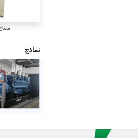
مفتاح 
نماذج