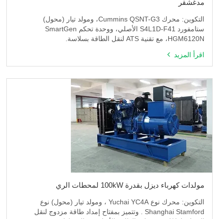
مدغشقر
التكوين: محرك Cummins QSNT-G3، ومولد تيار (محول)
ستامفورد S4L1D-F41 الأصلي، ووحدة تحكم SmartGen
HGM6120N، مع تقنية ATS لنقل الطاقة بسلاسة.
اقرأ المزيد
مولدات كهرباء ديزل بقدرة 100kW لمحطات الري
التكوين: محرك نوع Yuchai YC4A ، ومولد تيار (محول) نوع
Shanghai Stamford . وتتميز بمفتاح إمداد طاقة مزدوج لنقل