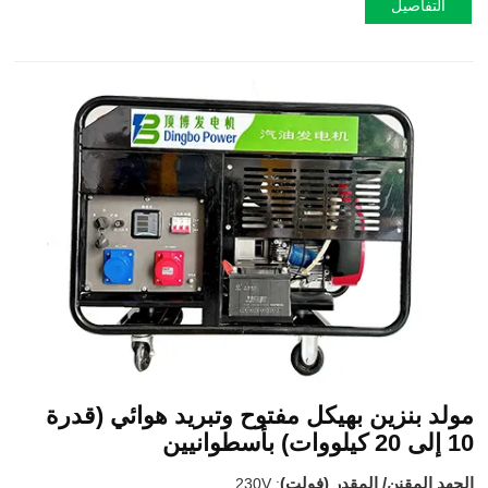
التفاصيل
مولد بنزين بهيكل مفتوح وتبريد هوائي (قدرة
10 إلى 20 كيلووات) بأسطوانيين
الجهد المقنن/ المقدر (فولت)
230V
: