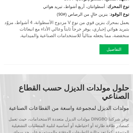
نوع المحرك
: أسطوانتان، أربع أشواط، تبريد هوائي
نوع الوقود
: بنزين خالٍ من الرصاص
(90#)
يعمل بمحرك بنزين قوي من نوع V مزدوج الأسطوانة، 4 أشواط، مزوّد
بتبريد هوائي إجباري، يوفر خرجاً ثابتاً وعالي الأداء مع انبعاثات
منخفضة، مما يجعله مثالياً للاستخدامات الصناعية والميدانية.
التفاصيل
حلول مولدات الديزل حسب القطاع
الصناعي
مولدات الديزل لمجموعة واسعة من القطاعات الصناعية
توفر شركتنا DINGBO مولدات الديزل متعددة الاستخدامات، حيث تعمل
كمصادر طاقة طارئة أو احتياطية أو أساسية لتلبية المتطلبات التشغيلية
المتنوعة. كما تعد مثالية للتطبيقات المؤقتة والمستمرة على حد سواء،