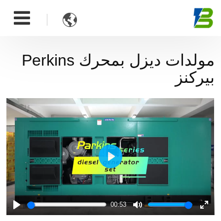

مولدات ديزل بمحرك Perkins
بيركنز
Play
00:53
Play
Mute
Ente