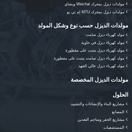
مولدات ديزل بمحرك Weichai ويشاي
مولدات ديزل بمحرك MTU إم تي يو
مولدات الديزل حسب نوع وشكل المولد
مولد كهرباء ديزل صامت
مولد كهرباء ديزل في حاوية
مولد كهرباء ديزل مثبت على مقطورة
مولد كهرباء ديزل صامت مثبت على مقطورة
مولد كهرباء ديزل عالي الجهد
مولدات الديزل المخصصة
الحلول
مشاريع البناء والإنشاءات والتشييد
المصانع
مشاريع الحفر ومناجم التعدين
المستشفيات