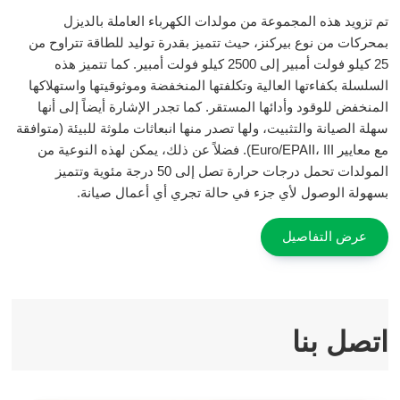
fulls
تم تزويد هذه المجموعة من مولدات الكهرباء العاملة بالديزل
بمحركات من نوع بيركنز، حيث تتميز بقدرة توليد للطاقة تتراوح من
25 كيلو فولت أمبير إلى 2500 كيلو فولت أمبير. كما تتميز هذه
السلسلة بكفاءتها العالية وتكلفتها المنخفضة وموثوقيتها واستهلاكها
المنخفض للوقود وأدائها المستقر. كما تجدر الإشارة أيضاً إلى أنها
سهلة الصيانة والتثبيت، ولها تصدر منها انبعاثات ملوثة للبيئة (متوافقة
مع معايير Euro/EPAII، III). فضلاً عن ذلك، يمكن لهذه النوعية من
المولدات تحمل درجات حرارة تصل إلى 50 درجة مئوية وتتميز
بسهولة الوصول لأي جزء في حالة تجري أي أعمال صيانة.
عرض التفاصيل
اتصل بنا