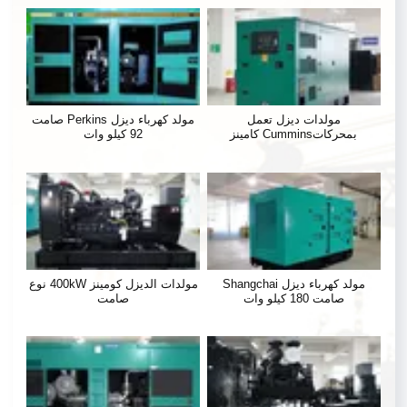
مولدات ديزل تعمل
مولد كهرباء ديزل Perkins صامت
بمحركاتCummins كامينز
92 كيلو وات
مولد كهرباء ديزل Shangchai
مولدات الديزل كومينز 400kW نوع
صامت 180 كيلو وات
صامت