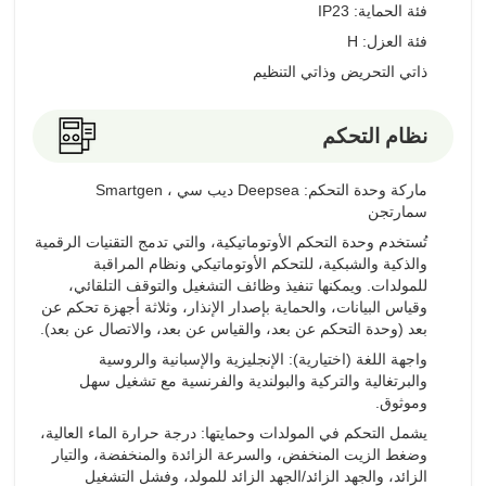
فئة الحماية: IP23
فئة العزل: H
ذاتي التحريض وذاتي التنظيم
نظام التحكم
ماركة وحدة التحكم: Deepsea ديب سي ، Smartgen
سمارتجن
تُستخدم وحدة التحكم الأوتوماتيكية، والتي تدمج التقنيات الرقمية
والذكية والشبكية، للتحكم الأوتوماتيكي ونظام المراقبة
للمولدات. ويمكنها تنفيذ وظائف التشغيل والتوقف التلقائي،
وقياس البيانات، والحماية بإصدار الإنذار، وثلاثة أجهزة تحكم عن
بعد (وحدة التحكم عن بعد، والقياس عن بعد، والاتصال عن بعد).
واجهة اللغة (اختيارية): الإنجليزية والإسبانية والروسية
والبرتغالية والتركية والبولندية والفرنسية مع تشغيل سهل
وموثوق.
يشمل التحكم في المولدات وحمايتها: درجة حرارة الماء العالية،
وضغط الزيت المنخفض، والسرعة الزائدة والمنخفضة، والتيار
الزائد، والجهد الزائد/الجهد الزائد للمولد، وفشل التشغيل