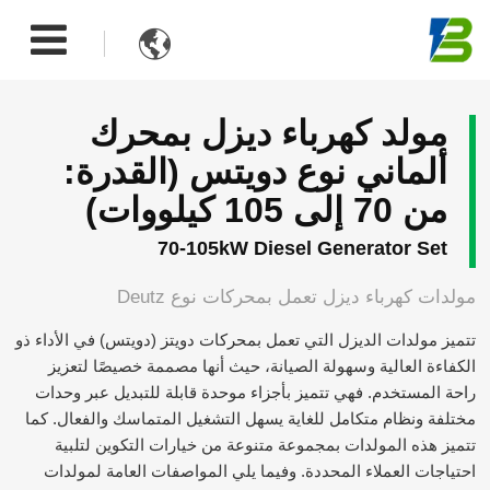

مولد كهرباء ديزل بمحرك
ألماني نوع دويتس (القدرة:
من 70 إلى 105 كيلووات)
70-105kW Diesel Generator Set
مولدات كهرباء ديزل تعمل بمحركات نوع Deutz
تتميز مولدات الديزل التي تعمل بمحركات دويتز (دويتس) في الأداء ذو
الكفاءة العالية وسهولة الصيانة، حيث أنها مصممة خصيصًا لتعزيز
راحة المستخدم. فهي تتميز بأجزاء موحدة قابلة للتبديل عبر وحدات
مختلفة ونظام متكامل للغاية يسهل التشغيل المتماسك والفعال. كما
تتميز هذه المولدات بمجموعة متنوعة من خيارات التكوين لتلبية
احتياجات العملاء المحددة. وفيما يلي المواصفات العامة لمولدات