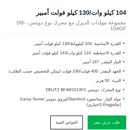
104 كيلو وات/130 كيلو فولت أمبير
مجموعة مولدات الديزل مع محرك نوع دويتس، DB-
104GF
القدرة الأساسية: 104 كيلوواط/130 كيلو فولت أمبير
القدرة الاحتياطية: 114 كيلو وات/143 كيلو فولت أمبير
التيار المقدر: 187 أمبير
الجهد المقدر: 400 فولت/230 فولت (يمكن التخصيص حسب الطلب)
التردد: 50 هرتز
نوع المحرك: دويتس DEUTZ BF4M1013FC
مولد التيار: ستامفورد Stamford/ليروي سومر Leroy Somer/
إنجاEngga (اختياري)
طلب عرض سعر
الخواص الفنية