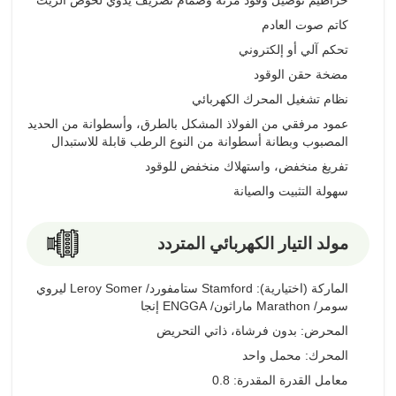
خراطيم توصيل وقود مرنة وصمام تصريف يدوي لحوض الزيت
كاتم صوت العادم
تحكم آلي أو إلكتروني
مضخة حقن الوقود
نظام تشغيل المحرك الكهربائي
عمود مرفقي من الفولاذ المشكل بالطرق، وأسطوانة من الحديد
المصبوب وبطانة أسطوانة من النوع الرطب قابلة للاستبدال
تفريغ منخفض، واستهلاك منخفض للوقود
سهولة التثبيت والصيانة
مولد التيار الكهربائي المتردد
الماركة (اختيارية): Stamford ستامفورد/ Leroy Somer ليروي
سومر/ Marathon ماراثون/ ENGGA إنجا
المحرض: بدون فرشاة، ذاتي التحريض
المحرك: محمل واحد
معامل القدرة المقدرة: 0.8