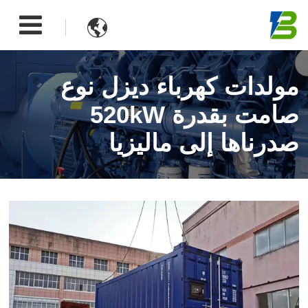

مولدات كهرباء ديزل نوع
صامت بقدرة 520kW
صدرناها إلى ماليزيا