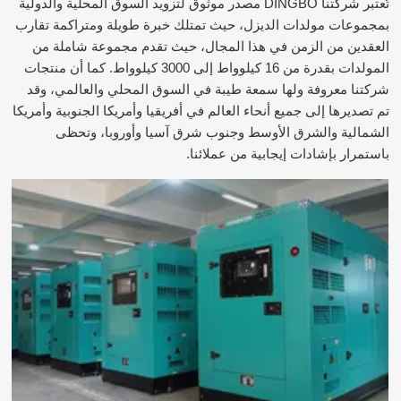
تُعتبر شركتنا DINGBO مصدر موثوق لتزويد السوق المحلية والدولية
بمجموعات مولدات الديزل، حيث تمتلك خبرة طويلة ومتراكمة تقارب
العقدين من الزمن في هذا المجال، حيث تقدم مجموعة شاملة من
المولدات بقدرة من 16 كيلوواط إلى 3000 كيلوواط. كما أن منتجات
شركتنا معروفة ولها سمعة طيبة في السوق المحلي والعالمي، وقد
تم تصديرها إلى جميع أنحاء العالم في أفريقيا وأمريكا الجنوبية وأمريكا
الشمالية والشرق الأوسط وجنوب شرق آسيا وأوروبا، وتحظى
باستمرار بإشادات إيجابية من عملائنا.