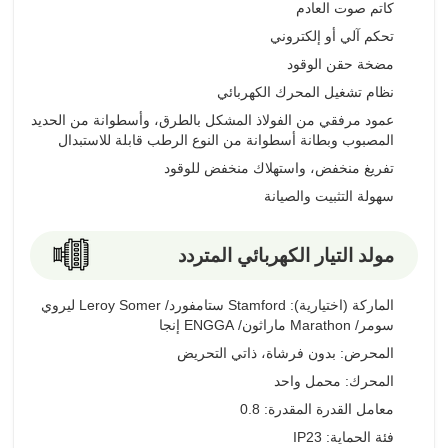
كاتم صوت العادم
تحكم آلي أو إلكتروني
مضخة حقن الوقود
نظام تشغيل المحرك الكهربائي
عمود مرفقي من الفولاذ المشكل بالطرق، وأسطوانة من الحديد
المصبوب وبطانة أسطوانة من النوع الرطب قابلة للاستبدال
تفريغ منخفض، واستهلاك منخفض للوقود
سهولة التثبيت والصيانة
مولد التيار الكهربائي المتردد
الماركة (اختيارية): Stamford ستامفورد/ Leroy Somer ليروي
سومر/ Marathon ماراثون/ ENGGA إنجا
المحرض: بدون فرشاة، ذاتي التحريض
المحرك: محمل واحد
معامل القدرة المقدرة: 0.8
فئة الحماية: IP23