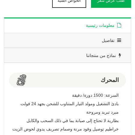
طلب عرض سعر
الخواص الفنية
معلومات رئيسية
تفاصيل
نماذج من منتجاتنا
المحرك
السرعة: 1500 دورة/ دقيقة
بادئ التشغيل ومولد التيار المتناوب للشحن بجهد 24 فولت
مبرد تبريد ومروحة
بطارية لا تحتاج إلى صيانة بما في ذلك السحب والكابل
خراطيم توصيل وقود مرنة وصمام تصريف يدوي لحوض الزيت