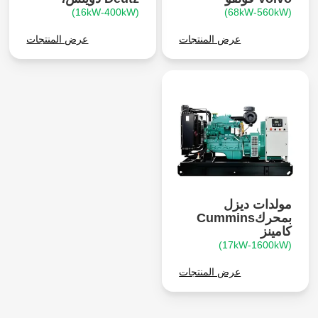
(16kW-400kW)
(68kW-560kW)
عرض المنتجات
عرض المنتجات
مولدات ديزل
بمحركCummins
كامينز
(17kW-1600kW)
عرض المنتجات