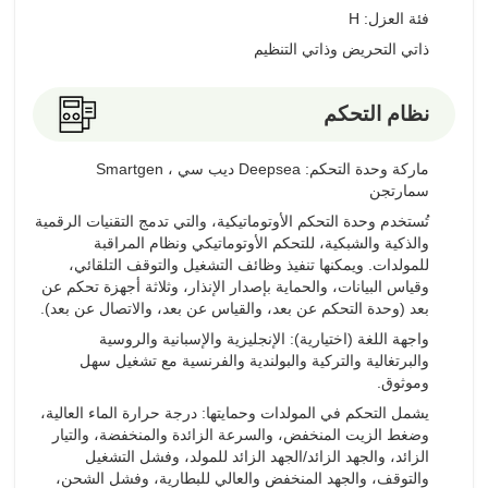
فئة العزل: H
ذاتي التحريض وذاتي التنظيم
نظام التحكم
ماركة وحدة التحكم: Deepsea ديب سي ، Smartgen
سمارتجن
تُستخدم وحدة التحكم الأوتوماتيكية، والتي تدمج التقنيات الرقمية
والذكية والشبكية، للتحكم الأوتوماتيكي ونظام المراقبة
للمولدات. ويمكنها تنفيذ وظائف التشغيل والتوقف التلقائي،
وقياس البيانات، والحماية بإصدار الإنذار، وثلاثة أجهزة تحكم عن
بعد (وحدة التحكم عن بعد، والقياس عن بعد، والاتصال عن بعد).
واجهة اللغة (اختيارية): الإنجليزية والإسبانية والروسية
والبرتغالية والتركية والبولندية والفرنسية مع تشغيل سهل
وموثوق.
يشمل التحكم في المولدات وحمايتها: درجة حرارة الماء العالية،
وضغط الزيت المنخفض، والسرعة الزائدة والمنخفضة، والتيار
الزائد، والجهد الزائد/الجهد الزائد للمولد، وفشل التشغيل
والتوقف، والجهد المنخفض والعالي للبطارية، وفشل الشحن،