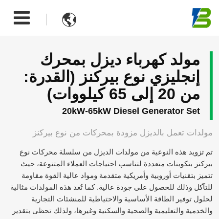

مولد كهرباء ديزل بمحرك
إنجليزي نوع بيركنز (القدرة:
من 20 إلى 65 كيلووات)
20kW-65kW Diesel Generator Set
مولدات تعمل بالديزل مزودة بمحركات من نوع بيركنز
تم تزويد هذه النوعية من مولدات الديزل من سلسلة محركات نوع
بيركنز بتكوينات متعددة لتناسب احتياجات العملاء المتنوعة، حيث
تتميز بتقنيات أوروبية وأمريكية متقدمة ومواد عالية القوة مقاومة
للتآكل وذلك للحصول على جودة عالية. كما تُعد هذه المولدات مثالية
لحلول توفير الطاقة الأساسية والاحتياطية للمنشئات التجارية
والخدمية والتعليمية والصحية والسكنية وغيرها، ولذلك تحظى بتقدير